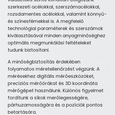
szerkezeti acélokkal, szerszámacélokkal,
rozsdamentes acélokkal, valamint könnyű-
és színesfémekkel is. A megfelelő
technológiai paraméterek és szerszámok
kiválasztásával minden anyagminőséghez
optimális megmunkálási feltételeket
tudunk biztosítani.
A minőségbiztosítás érdekében
folyamatos méretellenőrzést végzünk. A
mérésekhez digitális mérőeszközöket,
precíziós mérőórákat és 3D koordináta
mérőgépet használunk. Különös figyelmet
fordítunk a síkok merőlegességére,
párhuzamosságára és a pozíciók pontos
betartására.