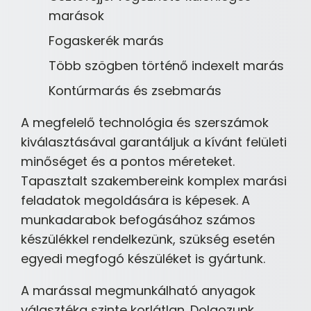
marások
Fogaskerék marás
Több szögben történő indexelt marás
Kontúrmarás és zsebmarás
A megfelelő technológia és szerszámok
kiválasztásával garantáljuk a kívánt felületi
minőséget és a pontos méreteket.
Tapasztalt szakembereink komplex marási
feladatok megoldására is képesek. A
munkadarabok befogásához számos
készülékkel rendelkezünk, szükség esetén
egyedi megfogó készüléket is gyártunk.
A marással megmunkálható anyagok
választéka szinte korlátlan. Dolgozunk