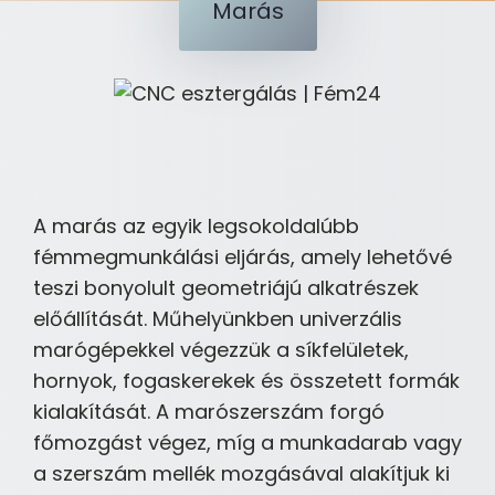
Marás
A marás az egyik legsokoldalúbb
fémmegmunkálási eljárás, amely lehetővé
teszi bonyolult geometriájú alkatrészek
előállítását. Műhelyünkben univerzális
marógépekkel végezzük a síkfelületek,
hornyok, fogaskerekek és összetett formák
kialakítását. A marószerszám forgó
főmozgást végez, míg a munkadarab vagy
a szerszám mellék mozgásával alakítjuk ki