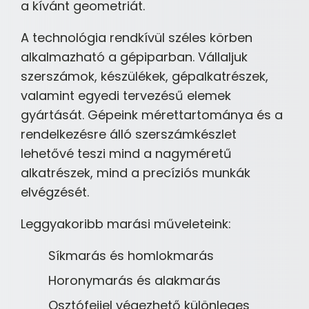
a kívánt geometriát.
A technológia rendkívül széles körben
alkalmazható a gépiparban. Vállaljuk
szerszámok, készülékek, gépalkatrészek,
valamint egyedi tervezésű elemek
gyártását. Gépeink mérettartománya és a
rendelkezésre álló szerszámkészlet
lehetővé teszi mind a nagyméretű
alkatrészek, mind a precíziós munkák
elvégzését.
Leggyakoribb marási műveleteink:
Síkmarás és homlokmarás
Horonymarás és alakmarás
Osztófejjel végezhető különleges